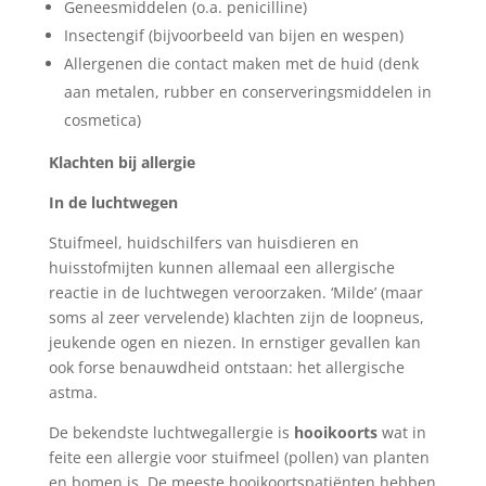
Geneesmiddelen (o.a. penicilline)
Insectengif (bijvoorbeeld van bijen en wespen)
Allergenen die contact maken met de huid (denk
aan metalen, rubber en conserveringsmiddelen in
cosmetica)
Klachten bij allergie
In de luchtwegen
Stuifmeel, huidschilfers van huisdieren en
huisstofmijten kunnen allemaal een allergische
reactie in de luchtwegen veroorzaken. ‘Milde’ (maar
soms al zeer vervelende) klachten zijn de loopneus,
jeukende ogen en niezen. In ernstiger gevallen kan
ook forse benauwdheid ontstaan: het allergische
astma.
De bekendste luchtwegallergie is
hooikoorts
wat in
feite een allergie voor stuifmeel (pollen) van planten
en bomen is. De meeste hooikoortspatiënten hebben