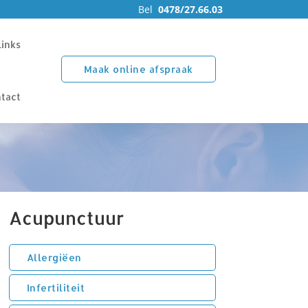
Bel
0478/27.66.03
Links
Maak online afspraak
tact
Acupunctuur
Allergiëen
Infertiliteit